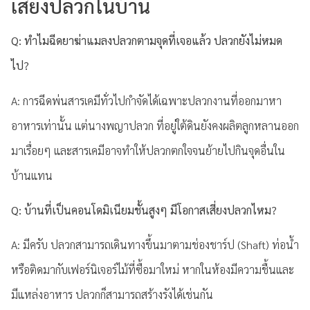
เสี่ยงปลวกในบ้าน
Q: ทำไมฉีดยาฆ่าแมลงปลวกตามจุดที่เจอแล้ว ปลวกยังไม่หมด
ไป?
A: การฉีดพ่นสารเคมีทั่วไปกำจัดได้เฉพาะปลวกงานที่ออกมาหา
อาหารเท่านั้น แต่นางพญาปลวก ที่อยู่ใต้ดินยังคงผลิตลูกหลานออก
มาเรื่อยๆ และสารเคมีอาจทำให้ปลวกตกใจจนย้ายไปกินจุดอื่นใน
บ้านแทน
Q: บ้านที่เป็นคอนโดมิเนียมชั้นสูงๆ มีโอกาสเสี่ยงปลวกไหม?
A: มีครับ ปลวกสามารถเดินทางขึ้นมาตามช่องชาร์ป (Shaft) ท่อน้ำ
หรือติดมากับเฟอร์นิเจอร์ไม้ที่ซื้อมาใหม่ หากในห้องมีความชื้นและ
มีแหล่งอาหาร ปลวกก็สามารถสร้างรังได้เช่นกัน