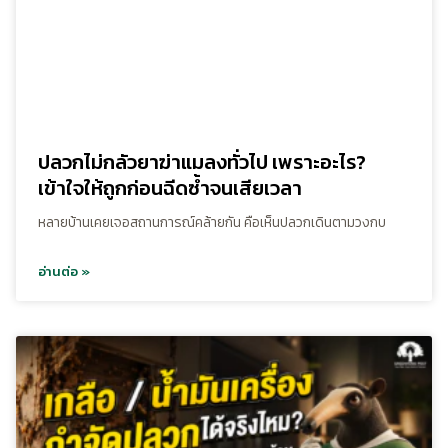
ปลวกไม่กลัวยาฆ่าแมลงทั่วไป เพราะอะไร?
เข้าใจให้ถูกก่อนฉีดซ้ำจนเสียเวลา
หลายบ้านเคยเจอสถานการณ์คล้ายกัน คือเห็นปลวกเดินตามวงกบ
อ่านต่อ »