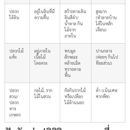
ปลวก
อยู่ในดินที่มี
สร้างทางเดิน
สูงมาก
ใต้ดิน
ความชื้น
ดินสีดำ/
(ทำลายบ้าน
น้ำตาล กิน
ได้ในหลัก
ไม้จาก
เดือน)
ภายใน
ปลวกไม้
อยู่ภายใน
พบมูล
ปานกลาง
แห้ง
เนื้อไม้
ลักษณะ
(ค่อยๆ กินไป
โดยตรง
คล้ายเม็ด
ทีละส่วน)
ทรายตาม
พื้น
ปลวก
กอไม้, ราก
กัดกินรากไม้
ต่ำ (เน้นเศษ
สวน/
ไม้ในสวน
หรือเปลือก
ซากพืช)
ปลวก
ไม้ด้านนอก
ทาง
เกษตร