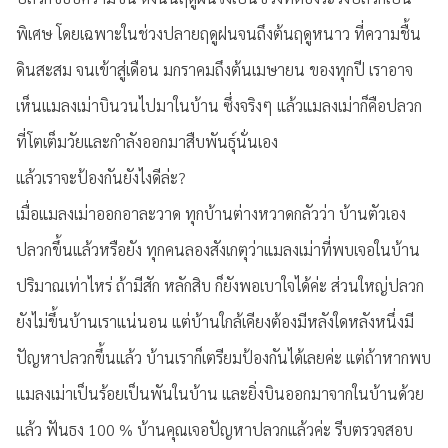
พิเศษ โดยเฉพาะในช่วงปลายฤดูฝนจนถึงต้นฤดูหนาว ที่ความชื้น
ดินสะสม จนเข้าสู่เดือน มกราคมถึงต้นเมษายน ของทุกปี เราอาจ
เห็นแมลงเม่าบินวนไปมาในบ้าน ซึ่งจริงๆ แล้วแมลงเม่าก็คือปลวก
ที่โตเต็มวัยและกำลังออกมาสืบพันธุ์นั่นเอง
แล้วเราจะป้องกันยังไงดีล่ะ?
เมื่อแมลงเม่าออกอาละวาด ทุกบ้านต่างหวาดกลัวว่า บ้านตัวเอง
ปลวกขึ้นแล้วหรือยัง ทุกคนลองสังเกตุว่าแมลงเม่าที่พบเจอในบ้าน
ปริมาณเท่าไหร่ ถ้ามีสัก หลักสิบ ก็ยังพอเบาใจได้ค่ะ ส่วนใหญ่ปลวก
ยังไม่ขึ้นบ้านเราแน่นอน แต่บ้านใกล้เคียงต้องมีหลังใดหลังหนึ่งมี
ปัญหาปลวกขึ้นแล้ว บ้านเราก็เตรียมป้องกันได้เลยค่ะ แต่ถ้าหากพบ
แมลงเม่าเป็นร้อยเป็นพันในบ้าน และยิ่งบินออกมาจากในบ้านด้วย
แล้ว ฟันธง 100 % บ้านคุณเจอปัญหาปลวกแล้วค่ะ รีบตรวจสอบ