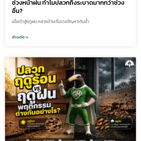
ช่วงหน้าฝน ทำไมปลวกถึงระบาดมากกว่าช่วง
อื่น?
เมื่อเข้าสู่ฤดูฝน หลายบ้านเริ่มเจอปัญหาเดิมซ้ำ
อ่านต่อ »