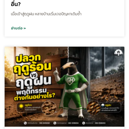
อื่น?
เมื่อเข้าสู่ฤดูฝน หลายบ้านเริ่มเจอปัญหาเดิมซ้ำ
อ่านต่อ »