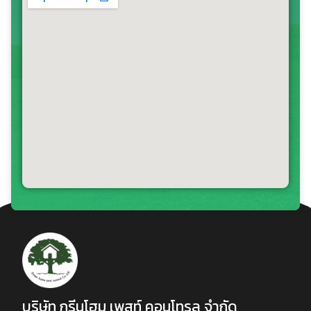
บริษัท กรีนโฮม เพสท์ คอนโทรล จำกัด