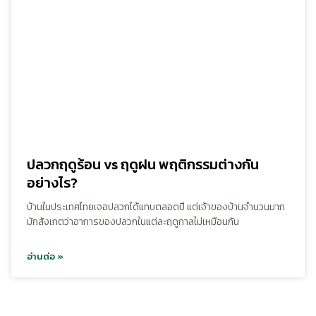
ปลวกฤดูร้อน vs ฤดูฝน พฤติกรรมต่างกัน
อย่างไร?
บ้านในประเทศไทยเจอปลวกได้แทบตลอดปี แต่เจ้าของบ้านจำนวนมาก
มักสังเกตว่าอาการของปลวกในแต่ละฤดูกาลไม่เหมือนกัน
อ่านต่อ »